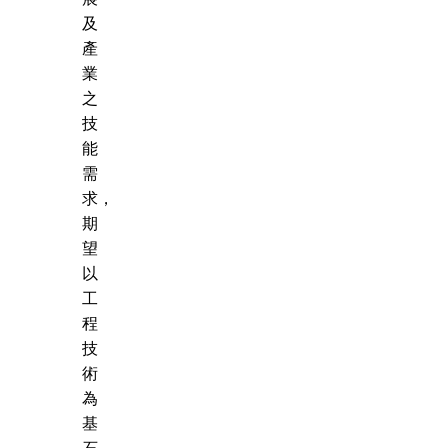
及
產
業
之
技
能
需
求，
期
望
以
工
程
技
術
為
基