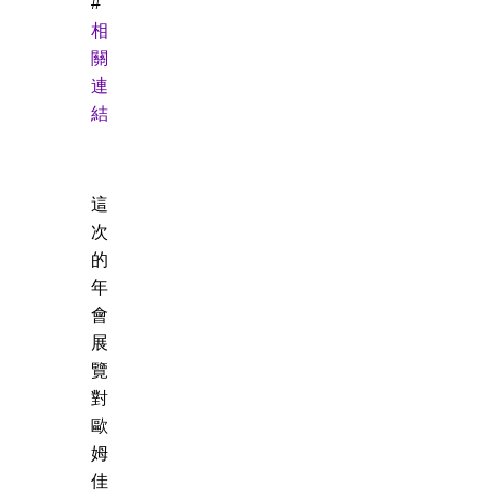
#
相
關
連
結
這
次
的
年
會
展
覽
對
歐
姆
佳