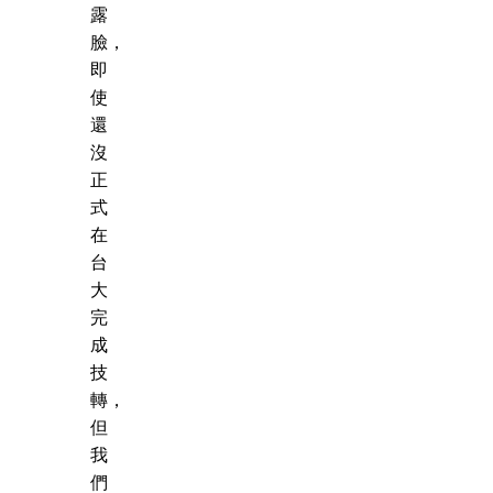
露
臉，
即
使
還
沒
正
式
在
台
大
完
成
技
轉，
但
我
們