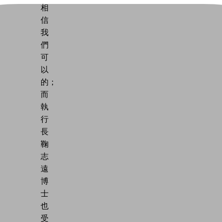
相
信
我
們
可
以
的；
而
執
行
長
鞠
志
遠
博
士
也
受