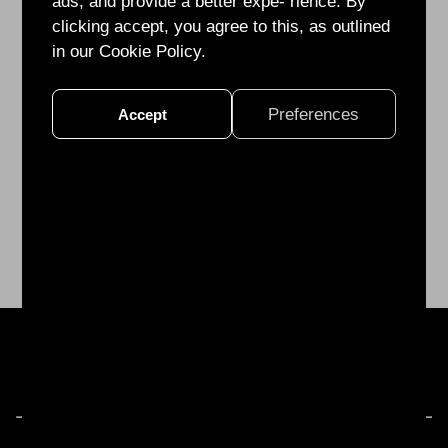
ads, and provide a better expe- rience. By
的
clicking accept, you agree to this, as outlined
測
in our Cookie Policy.
試
與
Preferences
Accept
挑
戰"做
分
享!
28F.-1, No. 99, Sec. 1, Xintai 5th Rd., Xizhi Dist., New Taipei City 22175,
Taiwan (R.O.C.)
TEL:
+886 2 2641 1832
FAX:
+886 2 2641 1932
Email:
info@ohmplus.com
Privacy Policy
Copyright©2024 Ohmplus Technology Inc. All Rights Reserved.