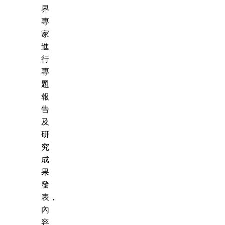
界
專
家
進
行
專
題
報
告
及
研
究
成
果
發
表，
內
容