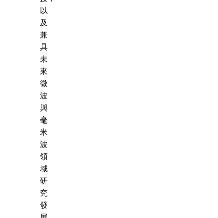
以
及
兼
具
未
來
微
波
與
毫
米
波
領
域
研
究
發
展