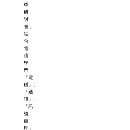
季
研
討
會，
結
合
電
信
學
門
「電
磁」、
「通
訊」、
「訊
號
處
理」