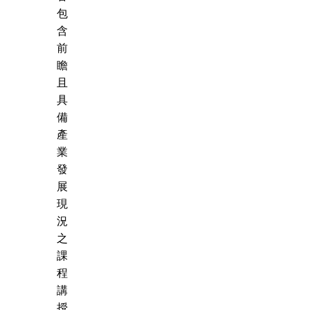
包
含
前
瞻
且
具
備
產
業
發
展
現
況
之
課
程
講
授，