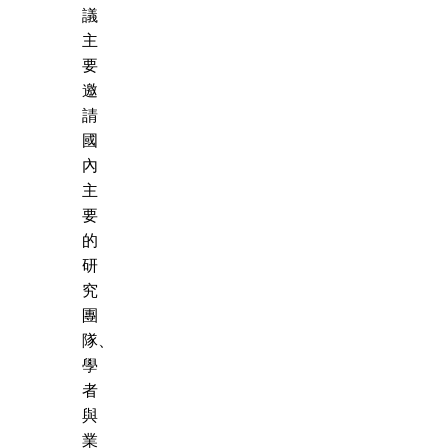
議
主
要
邀
請
國
內
主
要
的
研
究
團
隊、
學
者
與
業