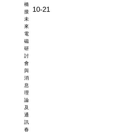
橋
10-21
接
未
來
電
磁
研
討
會
與
消
息
理
論
及
通
訊
春