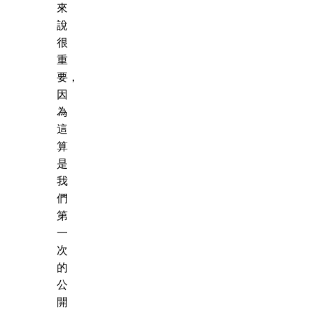
來
說
很
重
要，
因
為
這
算
是
我
們
第
一
次
的
公
開