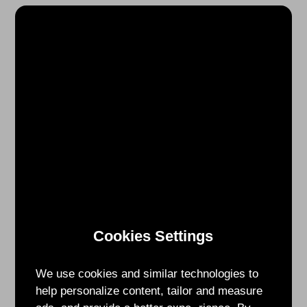
邀
在
橋
接
未
來
電
磁
研
討
會
上
就"新
Cookies Settings
世
代
毫
We use cookies and similar technologies to
米
help personalize content, tailor and measure
波