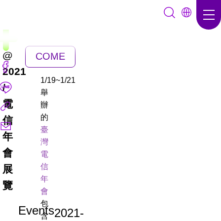
@
COME
2021
BACK
1/19~1/21
/
舉
電
辦
的
信
臺
年
灣
會
電
信
展
年
覽
會
包
Events
2021-
含