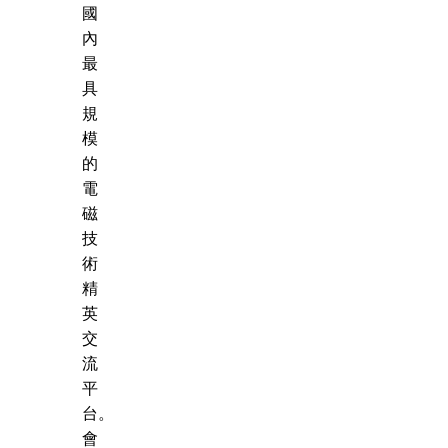
國
內
最
具
規
模
的
電
磁
技
術
精
英
交
流
平
台。
會