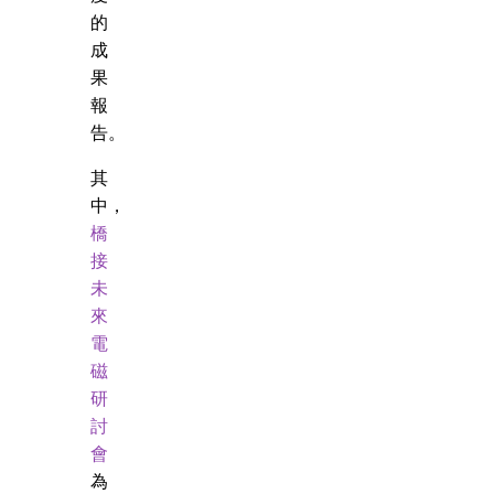
的
成
果
報
告。
其
中，
橋
接
未
來
電
磁
研
討
會
為