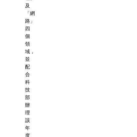
及
「網
路」
四
個
領
域，
並
配
合
科
技
部
辦
理
該
年
度