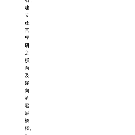
石，
建
立
產
官
學
研
之
橫
向
及
縱
向
的
發
展
橋
樑。