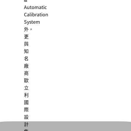
Automatic
Calibration
System
外，
更
與
知
名
廠
商
歐
立
利
國
際
設
計