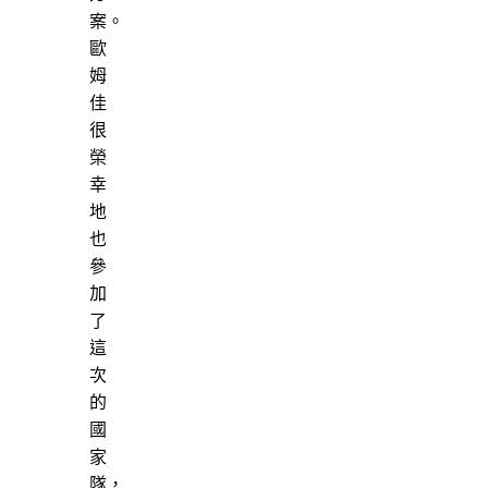
案。
歐
姆
佳
很
榮
幸
地
也
參
加
了
這
次
的
國
家
隊，