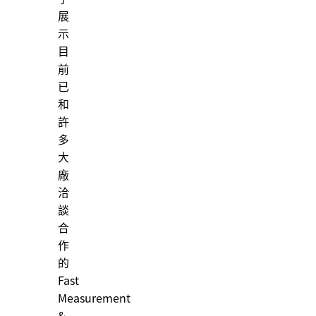
展
示
目
前
已
和
許
多
大
廠
洽
談
合
作
的
Fast
Measurement
&