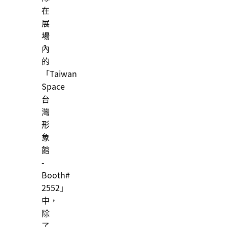
在
展
場
內
的
「Taiwan
Space
台
灣
形
象
館
-
Booth#
2552」
中，
除
了