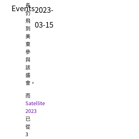
長
Events
2023-
仍
飛
03-15
到
美
東
參
與
該
盛
會。
而
Satellite
2023
已
從
3