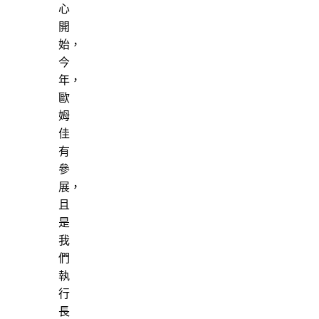
心
開
始，
今
年，
歐
姆
佳
有
參
展，
且
是
我
們
執
行
長