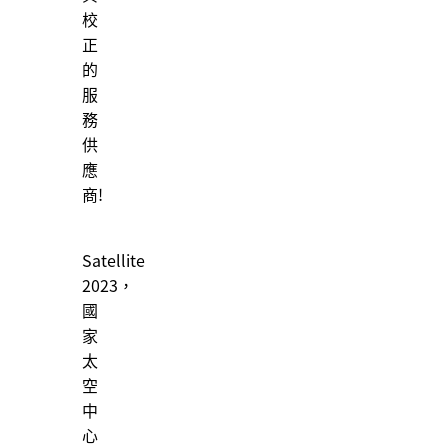
校
正
的
服
務
供
應
商!
Satellite
2023，
國
家
太
空
中
心