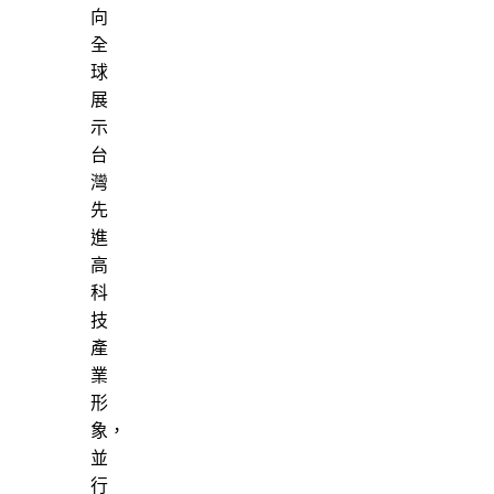
向
全
球
展
示
台
灣
先
進
高
科
技
產
業
形
象，
並
行