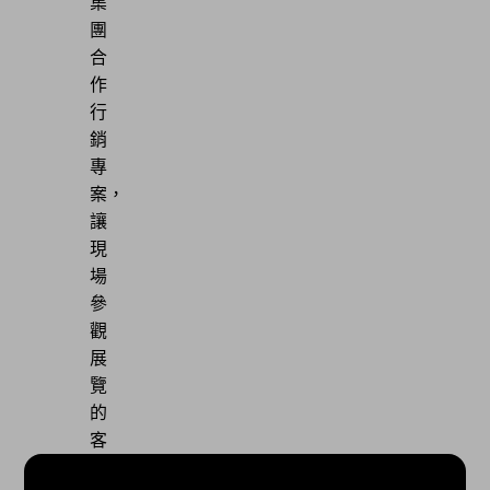
集
團
合
作
行
銷
專
案，
讓
現
場
參
觀
展
覽
的
客
人