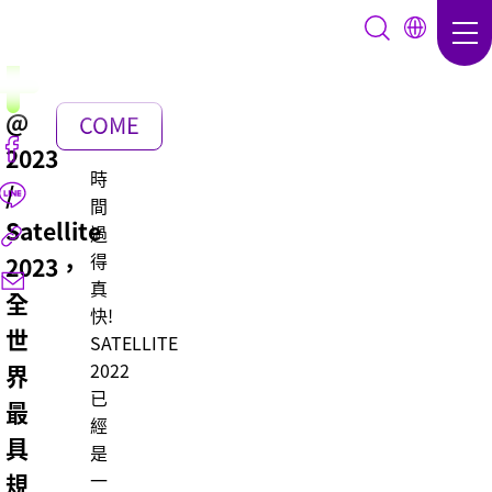
@
COME
2023
BACK
時
/
間
Satellite
過
得
2023，
真
全
快!
世
SATELLITE
2022
界
已
最
經
具
是
規
一