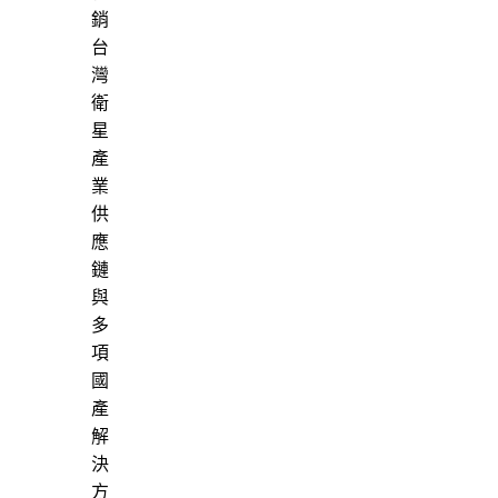
銷
台
灣
衛
星
產
業
供
應
鏈
與
多
項
國
產
解
決
方