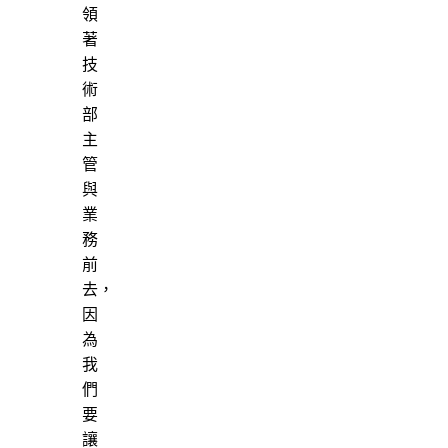
領
著
技
術
部
主
管
與
業
務
前
去，
因
為
我
們
要
讓