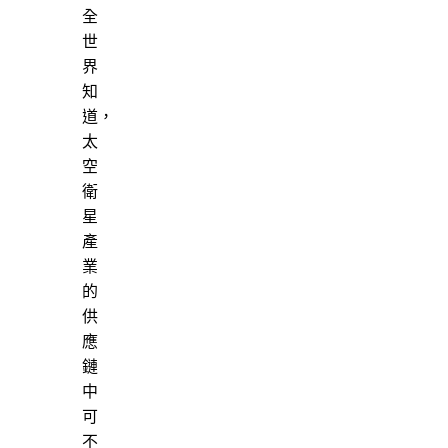
全
世
界
知
道，
太
空
衛
星
產
業
的
供
應
鏈
中
可
不