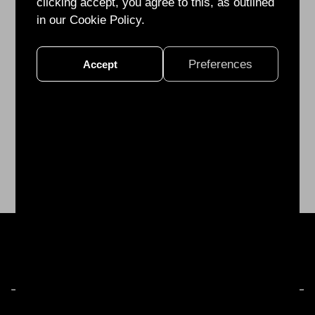
-
clicking accept, you agree to this, as outlined
Vertical
in our Cookie Policy.
Model
的
Preferences
Accept
操
作
與
其
應
用
28F.-1, No. 99, Sec. 1, Xintai 5th Rd., Xizhi Dist., New Taipei City 22175,
Taiwan (R.O.C.)
TEL:
+886 2 2641 1832
FAX:
+886 2 2641 1932
Email:
info@ohmplus.com
Privacy Policy
Copyright©2024 Ohmplus Technology Inc. All Rights Reserved.