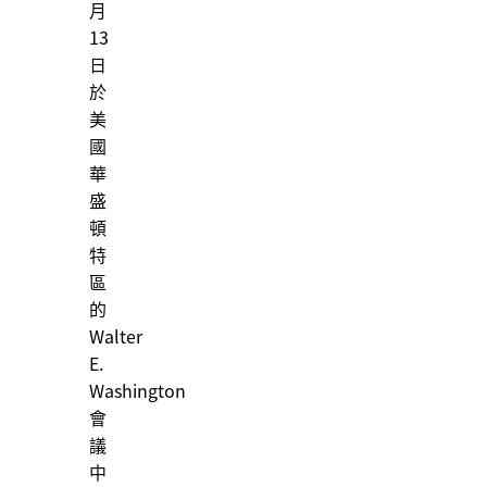
月
13
日
於
美
國
華
盛
頓
特
區
的
Walter
E.
Washington
會
議
中