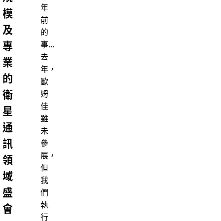
年
模
前
及
的
專
事...
去
業
年，
的
歐
衛
姆
佳
星
雖
通
未
訊
參
展，
領
但
域
我
盛
們
執
會
行