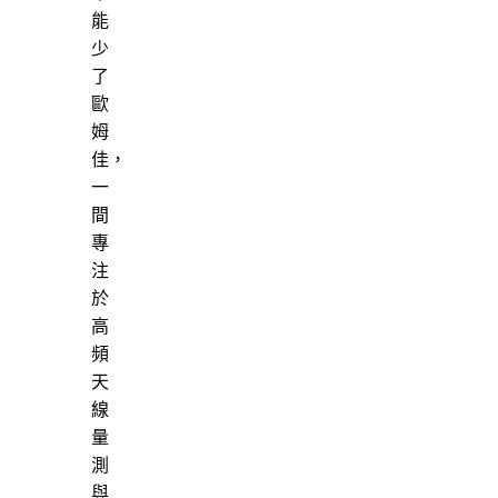
能
少
了
歐
姆
佳，
一
間
專
注
於
高
頻
天
線
量
測
與