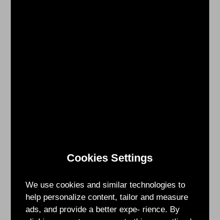
能
透
過
自
身
手
機
藉
由
WebAR
便
能
瞭
Cookies Settings
解
Fast
Group
We use cookies and similar technologies to
Testing
help personalize content, tailor and measure
System
ads, and provide a better expe- rience. By