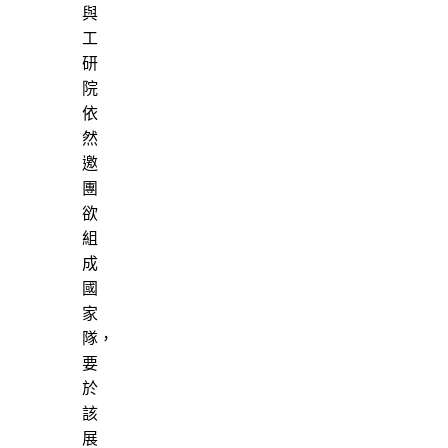
與
工
研
院
依
然
邀
團
欲
組
成
國
家
隊，
要
於
該
展