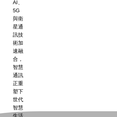
AI、
5G
與衛
星通
訊技
術加
速融
合，
智慧
通訊
正重
塑下
世代
智慧
生活