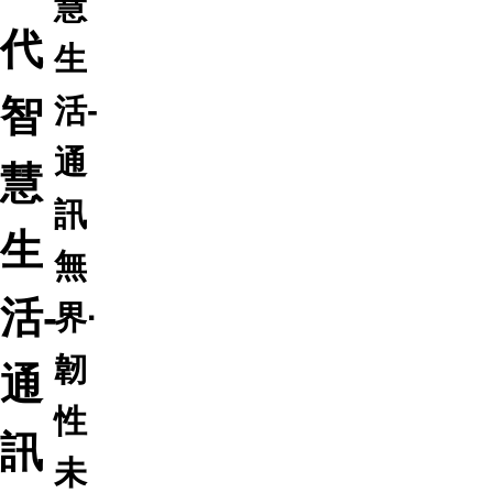
慧
代
生
智
活-
通
慧
訊
生
無
活-
界·
韌
通
性
訊
未