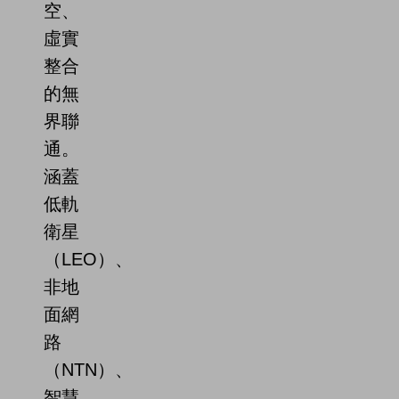
空、
虛實
整合
的無
界聯
通。
涵蓋
低軌
衛星
（LEO）、
非地
面網
路
（NTN）、
智慧