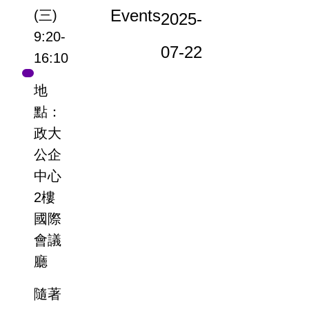
Events
(三)
2025-
9:20-
07-22
16:10
地
點：
政大
公企
中心
2樓
國際
會議
廳
隨著