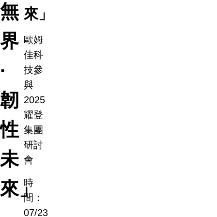
無
來」
界
歐姆
佳科
·
技參
與
韌
2025
耀登
性
集團
研討
未
會
時
來」
間：
07/23