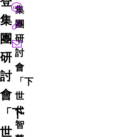
登
集
集
團
團
研
討
研
會
討
「下
會
世
代
「下
智
世