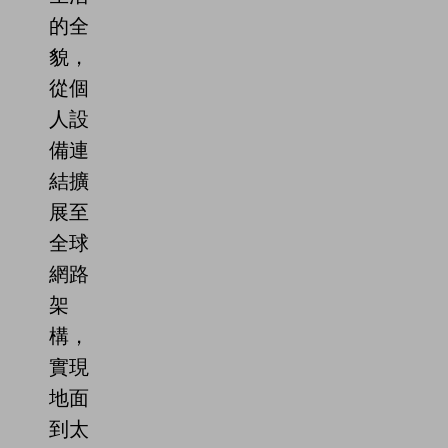
的全
貌，
從個
人設
備連
結擴
展至
全球
網路
架
構，
實現
地面
到太