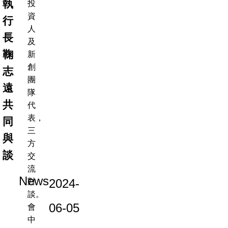
執
投
資
行
人
長
及
鞠
新
創
志
團
遠
隊
共
代
表，
同
三
與
方
談
交
流
News
2024-
對
談。
06-05
會
中