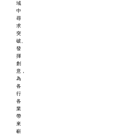
域
中
尋
求
突
破、
發
揮
創
意，
為
各
行
各
業
帶
來
嶄