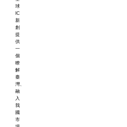
球
IC
新
創
提
供
一
個
瞭
解
臺
灣、
融
入
我
國
市
場