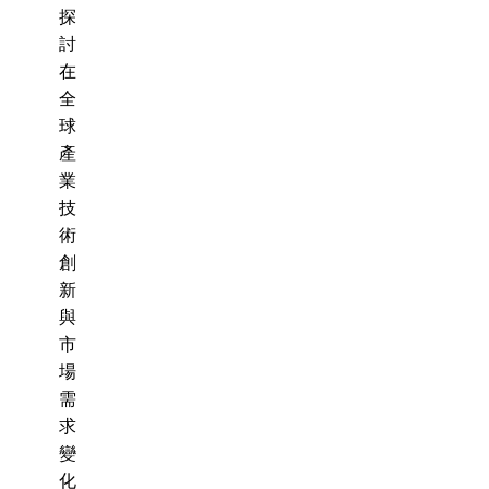
探
討
在
全
球
產
業
技
術
創
新
與
市
場
需
求
變
化