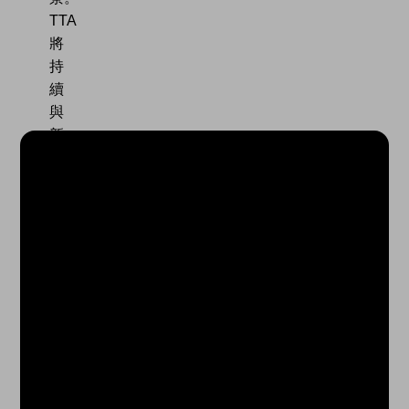
TTA
將
持
續
與
新
創
生
態
圈
夥
伴
攜
手，
展
現
國
家