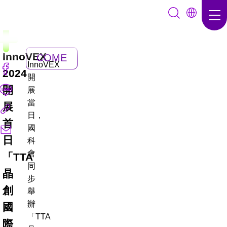
InnoVEX
COME
InnoVEX
2024
BACK
開
開
展
當
展
日，
首
國
日
科
會
「TTA
同
晶
步
創
舉
辦
國
「TTA
際