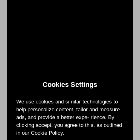
整
體
新
創
實
力，
就
像
棒
球
Cookies Settings
運
動
一
We use cookies and similar technologies to
樣，
help personalize content, tailor and measure
需
ads, and provide a better expe- rience. By
要
clicking accept, you agree to this, as outlined
結
in our Cookie Policy.