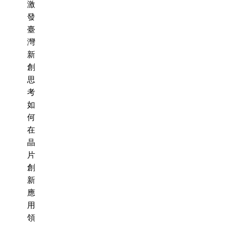
激
發
臺
灣
新
創
思
考
如
何
在
晶
片
創
新
應
用
領