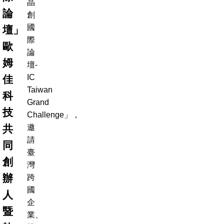
晶
論
創
國
壇」
際
歐
論
姆
壇-
IC
佳
Taiwan
科
Grand
技
Challenge」，
共
邀
請
同
臺
創
灣
辦
跨
國
人
企
暨
業、