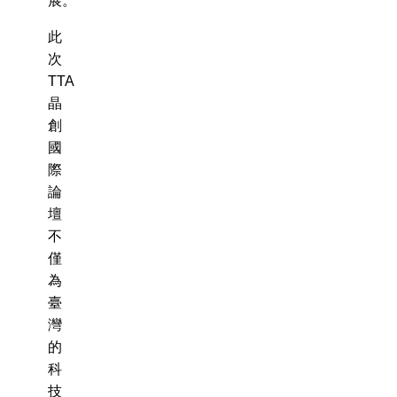
展。
此
次
TTA
晶
創
國
際
論
壇
不
僅
為
臺
灣
的
科
技