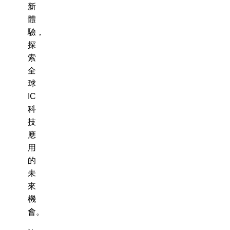
新
體
驗，
探
索
全
球
IC
科
技
應
用
的
未
來
機
會。