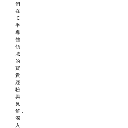
們
在
IC
半
導
體
領
域
的
寶
貴
經
驗
與
見
解，
深
入