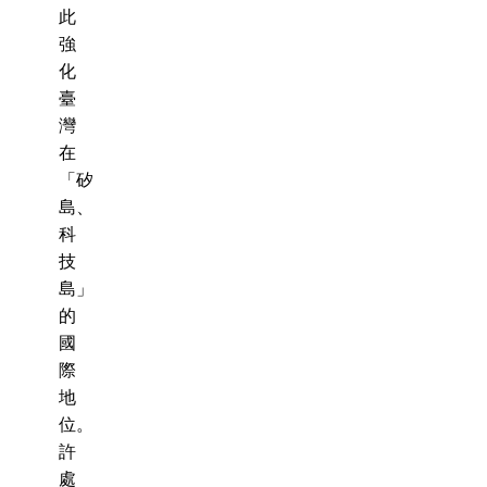
此
強
化
臺
灣
在
「矽
島、
科
技
島」
的
國
際
地
位。
許
處