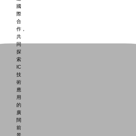
國
際
合
作，
共
同
探
索
IC
技
術
應
用
的
廣
闊
前
景。