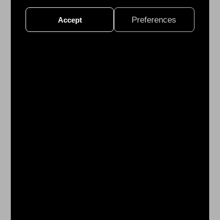
合
投
Preferences
Accept
手、
游
擊
手、
打
者
團
隊
合
作
才
能
贏
得
比
賽。