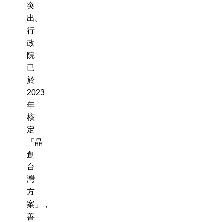
突
出。
行
政
院
已
於
2023
年
核
定
「晶
創
台
灣
方
案」，
善