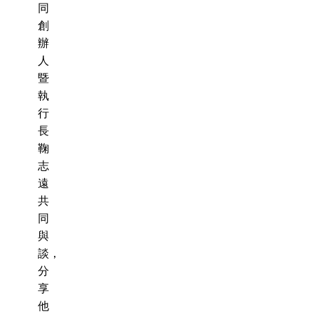
同
創
辦
人
暨
執
行
長
鞠
志
遠
共
同
與
談，
分
享
他