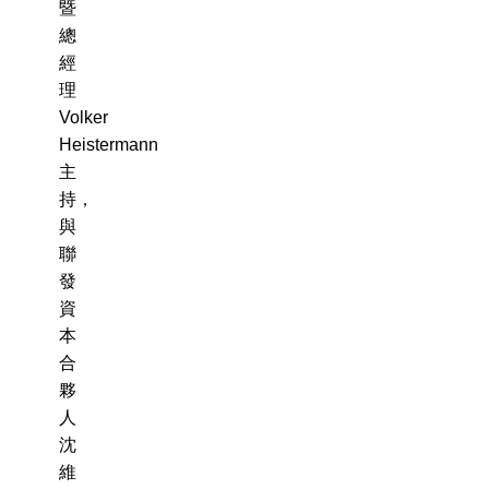
暨
總
經
理
Volker
Heistermann
主
持，
與
聯
發
資
本
合
夥
人
沈
維