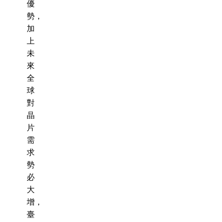
優
勢，
加
上
未
來
全
球
對
晶
片
需
求
勢
必
大
增，
臺