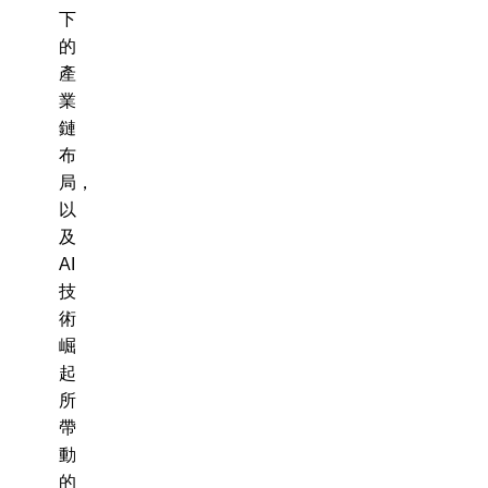
下
的
產
業
鏈
布
局，
以
及
AI
技
術
崛
起
所
帶
動
的