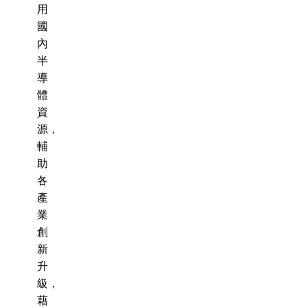
用
國
內
半
導
體
資
源，
輔
助
各
產
業
創
新
升
級，
藉