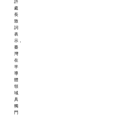
許
處
長
致
詞
表
示，
臺
灣
在
半
導
體
領
域
具
獨
門