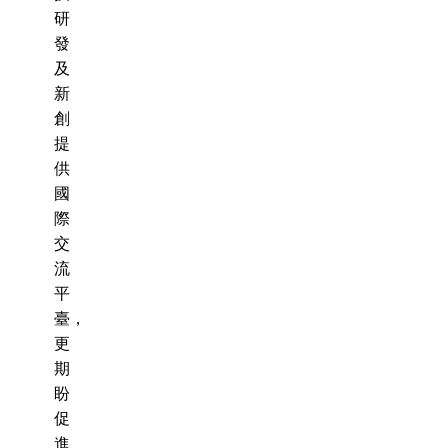
研
發
及
新
創
提
供
國
際
交
流
平
臺，
更
期
盼
促
進