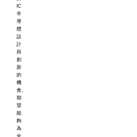
IC
半
導
體
設
計
與
創
新
的
機
會。
期
望
能
夠
為
全