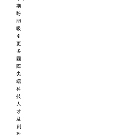
期
盼
能
吸
引
更
多
國
際
尖
端
科
技
人
才
及
創
投