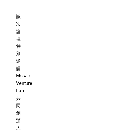
該
次
論
壇
特
別
邀
請
Mosaic
Venture
Lab
共
同
創
辦
人