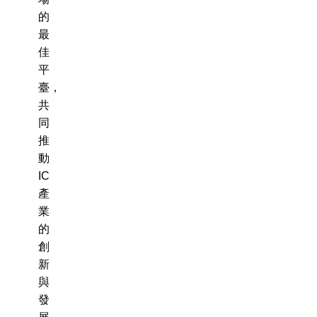
的
最
佳
平
臺，
共
同
推
動
IC
產
業
的
創
新
與
發