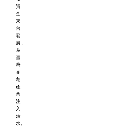
資
金
來
台
發
展，
為
臺
灣
晶
創
產
業
注
入
活
水。