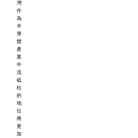
灣
作
為
半
導
體
產
業
中
流
砥
柱
的
地
位
將
更
加